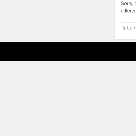
Sorry,
differe
Search
for: