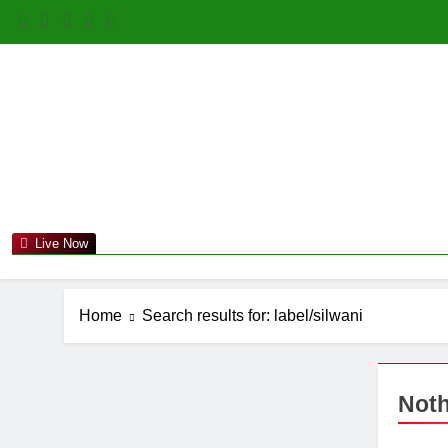
Skip
to
content
Live Now
Home
Search results for: label/silwani
Noth