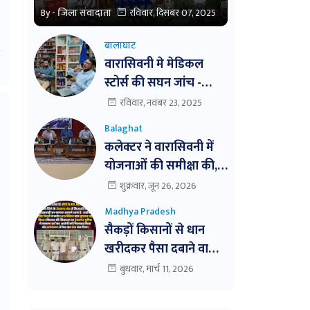
By -
जिला संवादाता
रविवार, दिसंबर 07, 2025
बालाघाट
वारासिवनी मे मेडिकल
स्टोर्स की सघन जांच -
अमुल्य मेडिकल की बिक्री
रविवार, नवंबर 23, 2025
बंद । तीन दवाईयो के नमुने
Balaghat
जांच हेतु भेजे ।
कलेक्टर ने वारासिवनी में
योजनाओं की समीक्षा की,
लापरवाही पर सख्त कार्रवाई
शुक्रवार, जून 26, 2026
के निर्देश। बैठक में
Madhya Pradesh
विभागवार समीक्षा,
सैकड़ों किसानों से धान
लापरवाही पर नोटिस और
खरीदकर पैसा दबाने वाला
निलंबन तक की कार्रवाई के
व्यापारी आखिरकार पुलिस
बुधवार, मार्च 11, 2026
निर्देश
के शिकंजे में!