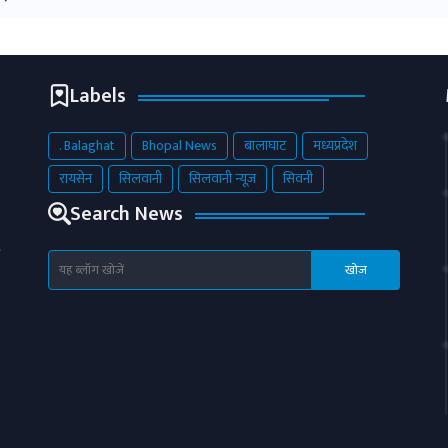
Labels
. Balaghat
Bhopal News
बालाघाट
मध्यप्रदेश
रायसेन
सिलवानी
सिलवानी न्यूज़
सिवनी
Search News
य