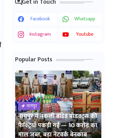
र
Get in Touch
Facebook
Whatsapp
Instagram
Youtube
ं
Popular Posts
नागपुर
नागपुर में नकली ब्रांडेड प्रोडक्ट्स की
फैक्ट्रियाँ पकड़ी गईं — 10 करोड़ का
माल जब्त, बड़ा नेटवर्क बेनकाब