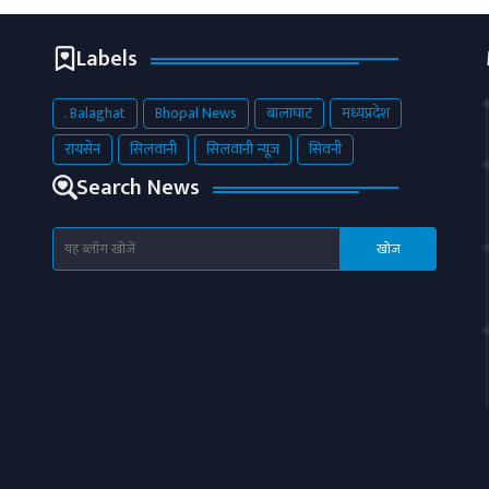
Labels
. Balaghat
Bhopal News
बालाघाट
मध्यप्रदेश
रायसेन
सिलवानी
सिलवानी न्यूज़
सिवनी
Search News
य