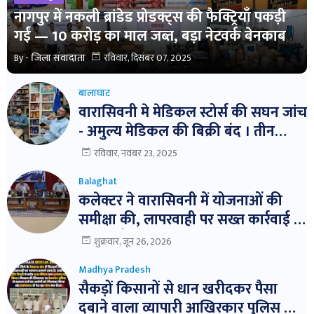
नागपुर में नकली ब्रांडेड प्रोडक्ट्स की फैक्ट्रियाँ पकड़ी
गईं — 10 करोड़ का माल जब्त, बड़ा नेटवर्क बेनकाब
By -
जिला संवादाता
रविवार, दिसंबर 07, 2025
बालाघाट
वारासिवनी मे मेडिकल स्टोर्स की सघन जांच
- अमुल्य मेडिकल की बिक्री बंद । तीन
दवाईयो के नमुने जांच हेतु भेजे ।
रविवार, नवंबर 23, 2025
Balaghat
कलेक्टर ने वारासिवनी में योजनाओं की
समीक्षा की, लापरवाही पर सख्त कार्रवाई के
निर्देश। बैठक में विभागवार समीक्षा,
शुक्रवार, जून 26, 2026
लापरवाही पर नोटिस और निलंबन तक की
Madhya Pradesh
कार्रवाई के निर्देश
सैकड़ों किसानों से धान खरीदकर पैसा
दबाने वाला व्यापारी आखिरकार पुलिस के