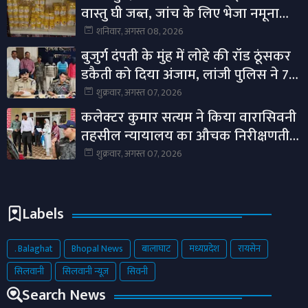
वास्तु घी जब्त, जांच के लिए भेजा नमूना
विभिन्न होलसेल विक्रेताओं के प्रतिष्ठानों का
शनिवार, अगस्त 08, 2026
किया गया निरीक्षण।
बुजुर्ग दंपती के मुंह में लोहे की रॉड ठूंसकर
डकैती को दिया अंजाम, लांजी पुलिस ने 7
आरोपियों का किया खुलासा।
शुक्रवार, अगस्त 07, 2026
कलेक्टर कुमार सत्यम ने किया वारासिवनी
तहसील न्यायालय का औचक निरीक्षणतीन
माह से अधिक प्रकरण लंबित नहीं रखने के
शुक्रवार, अगस्त 07, 2026
दिए निर्देश।
Labels
. Balaghat
Bhopal News
बालाघाट
मध्यप्रदेश
रायसेन
सिलवानी
सिलवानी न्यूज़
सिवनी
Search News