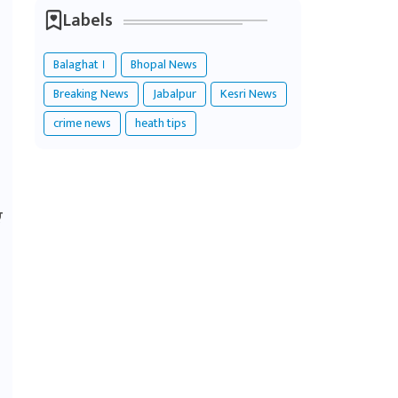
Labels
Balaghat ।
Bhopal News
Breaking News
Jabalpur
Kesri News
crime news
heath tips
ए