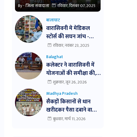
By -
जिला संवादाता
रविवार, दिसंबर 07, 2025
बालाघाट
वारासिवनी मे मेडिकल
स्टोर्स की सघन जांच -
अमुल्य मेडिकल की बिक्री
रविवार, नवंबर 23, 2025
बंद । तीन दवाईयो के नमुने
Balaghat
जांच हेतु भेजे ।
कलेक्टर ने वारासिवनी में
योजनाओं की समीक्षा की,
लापरवाही पर सख्त कार्रवाई
शुक्रवार, जून 26, 2026
के निर्देश। बैठक में
Madhya Pradesh
विभागवार समीक्षा,
सैकड़ों किसानों से धान
लापरवाही पर नोटिस और
खरीदकर पैसा दबाने वाला
निलंबन तक की कार्रवाई के
व्यापारी आखिरकार पुलिस
बुधवार, मार्च 11, 2026
निर्देश
के शिकंजे में!