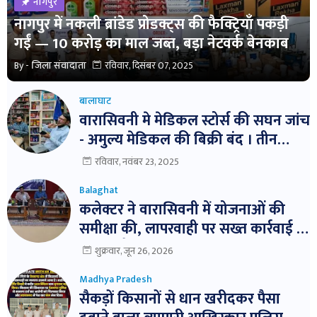
नागपुर
नागपुर में नकली ब्रांडेड प्रोडक्ट्स की फैक्ट्रियाँ पकड़ी
गईं — 10 करोड़ का माल जब्त, बड़ा नेटवर्क बेनकाब
By -
जिला संवादाता
रविवार, दिसंबर 07, 2025
बालाघाट
वारासिवनी मे मेडिकल स्टोर्स की सघन जांच
- अमुल्य मेडिकल की बिक्री बंद । तीन
दवाईयो के नमुने जांच हेतु भेजे ।
रविवार, नवंबर 23, 2025
Balaghat
कलेक्टर ने वारासिवनी में योजनाओं की
समीक्षा की, लापरवाही पर सख्त कार्रवाई के
निर्देश। बैठक में विभागवार समीक्षा,
शुक्रवार, जून 26, 2026
लापरवाही पर नोटिस और निलंबन तक की
Madhya Pradesh
कार्रवाई के निर्देश
सैकड़ों किसानों से धान खरीदकर पैसा