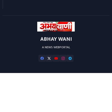
ABHAY WANI
A NEWS WEBPORTAL
Home
About
Contact us
Privacy Policy
Editorial-Policy
Developed by ❤️ -
Blogger Templates
at Wire Templates | Distributed
by
Free Blogger Templates