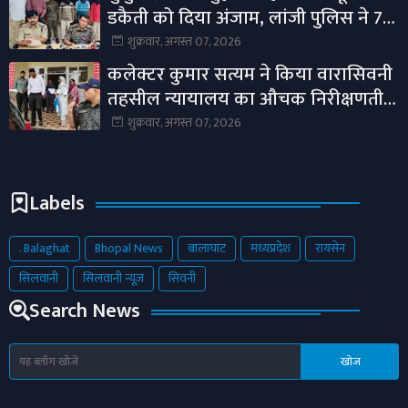
डकैती को दिया अंजाम, लांजी पुलिस ने 7
आरोपियों का किया खुलासा।
शुक्रवार, अगस्त 07, 2026
कलेक्टर कुमार सत्यम ने किया वारासिवनी
तहसील न्यायालय का औचक निरीक्षणतीन
माह से अधिक प्रकरण लंबित नहीं रखने के
शुक्रवार, अगस्त 07, 2026
दिए निर्देश।
Labels
. Balaghat
Bhopal News
बालाघाट
मध्यप्रदेश
रायसेन
सिलवानी
सिलवानी न्यूज़
सिवनी
Search News