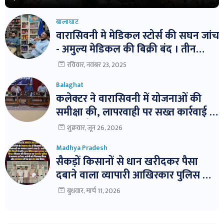
बालाघाट
वारासिवनी मे मेडिकल स्टोर्स की सघन जांच
- अमुल्य मेडिकल की बिक्री बंद । तीन
दवाईयो के नमुने जांच हेतु भेजे ।
रविवार, नवंबर 23, 2025
Balaghat
कलेक्टर ने वारासिवनी में योजनाओं की
समीक्षा की, लापरवाही पर सख्त कार्रवाई के
निर्देश। बैठक में विभागवार समीक्षा,
शुक्रवार, जून 26, 2026
लापरवाही पर नोटिस और निलंबन तक की
Madhya Pradesh
कार्रवाई के निर्देश
सैकड़ों किसानों से धान खरीदकर पैसा
दबाने वाला व्यापारी आखिरकार पुलिस के
शिकंजे में!
बुधवार, मार्च 11, 2026