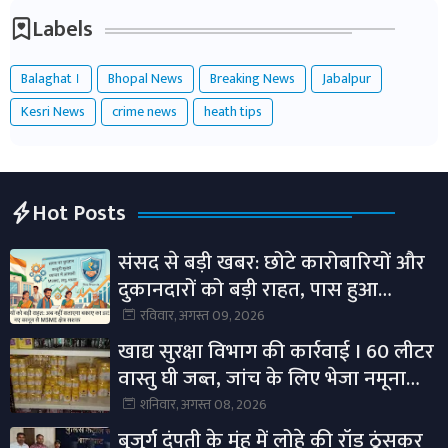
Labels
Balaghat ।
Bhopal News
Breaking News
Jabalpur
Kesri News
crime news
heath tips
Hot Posts
संसद से बड़ी खबर: छोटे कारोबारियों और
दुकानदारों को बड़ी राहत, पास हुआ
MSMED (संशोधन) विधेयक 2026
रविवार, अगस्त 09, 2026
खाद्य सुरक्षा विभाग की कार्रवाई I 60 लीटर
वास्तु घी जब्त, जांच के लिए भेजा नमूना
विभिन्न होलसेल विक्रेताओं के प्रतिष्ठानों का
शनिवार, अगस्त 08, 2026
किया गया निरीक्षण।
बुजुर्ग दंपती के मुंह में लोहे की रॉड ठूंसकर