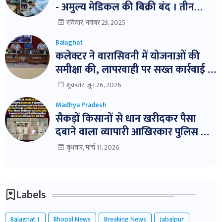
- अमुल्य मेडिकल की बिक्री बंद । तीन
दवाईयो के नमुने जांच हेतु भेजे ।
रविवार, नवंबर 23, 2025
Balaghat
कलेक्टर ने वारासिवनी में योजनाओं की
समीक्षा की, लापरवाही पर सख्त कार्रवाई के
निर्देश। बैठक में विभागवार समीक्षा,
शुक्रवार, जून 26, 2026
लापरवाही पर नोटिस और निलंबन तक की
Madhya Pradesh
कार्रवाई के निर्देश
सैकड़ों किसानों से धान खरीदकर पैसा
दबाने वाला व्यापारी आखिरकार पुलिस के
शिकंजे में!
बुधवार, मार्च 11, 2026
Labels
Balaghat ।
Bhopal News
Breaking News
Jabalpur