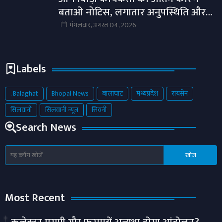
बताओ नोटिस, लगातार अनुपस्थिति और
लापरवाही पर होगी कार्रवाई।
मंगलवार, अगस्त 04, 2026
Labels
. Balaghat
Bhopal News
बालाघाट
मध्यप्रदेश
रायसेन
सिलवानी
सिलवानी न्यूज़
सिवनी
Search News
Most Recent