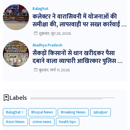
Balaghat
कलेक्टर ने वारासिवनी में योजनाओं की
समीक्षा की, लापरवाही पर सख्त कार्रवाई के
निर्देश। बैठक में विभागवार समीक्षा,
शुक्रवार, जून 26, 2026
लापरवाही पर नोटिस और निलंबन तक की
Madhya Pradesh
कार्रवाई के निर्देश
सैकड़ों किसानों से धान खरीदकर पैसा
दबाने वाला व्यापारी आखिरकार पुलिस के
शिकंजे में!
बुधवार, मार्च 11, 2026
Labels
Balaghat ।
Bhopal News
Breaking News
Jabalpur
Kesri News
crime news
heath tips