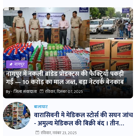
नागपुर
नागपुर में नकली ब्रांडेड प्रोडक्ट्स की फैक्ट्रियाँ पकड़ी
गईं — 10 करोड़ का माल जब्त, बड़ा नेटवर्क बेनकाब
By -
जिला संवादाता
रविवार, दिसंबर 07, 2025
बालाघाट
वारासिवनी मे मेडिकल स्टोर्स की सघन जांच
- अमुल्य मेडिकल की बिक्री बंद । तीन
दवाईयो के नमुने जांच हेतु भेजे ।
रविवार, नवंबर 23, 2025