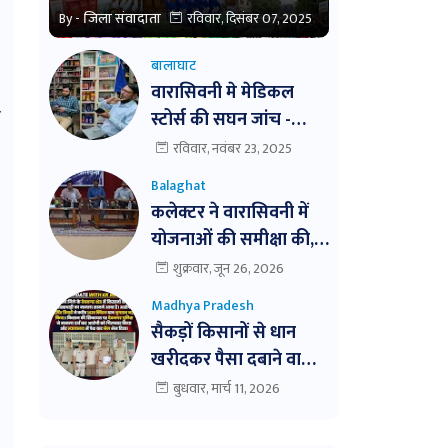
By -
जिला संवादाता
रविवार, दिसंबर 07, 2025
बालाघाट
वारासिवनी मे मेडिकल
ा
स्टोर्स की सघन जांच -
अमुल्य मेडिकल की बिक्री
रविवार, नवंबर 23, 2025
बंद । तीन दवाईयो के नमुने
Balaghat
जांच हेतु भेजे ।
कलेक्टर ने वारासिवनी में
योजनाओं की समीक्षा की,
लापरवाही पर सख्त कार्रवाई
शुक्रवार, जून 26, 2026
के निर्देश। बैठक में
Madhya Pradesh
विभागवार समीक्षा,
सैकड़ों किसानों से धान
लापरवाही पर नोटिस और
खरीदकर पैसा दबाने वाला
निलंबन तक की कार्रवाई के
व्यापारी आखिरकार पुलिस
बुधवार, मार्च 11, 2026
निर्देश
के शिकंजे में!