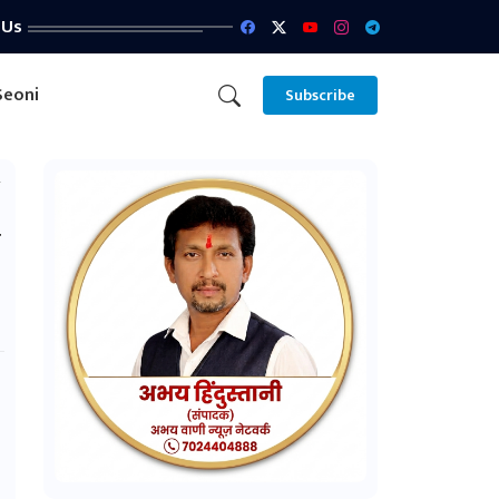
 Us
Seoni
Subscribe
ा