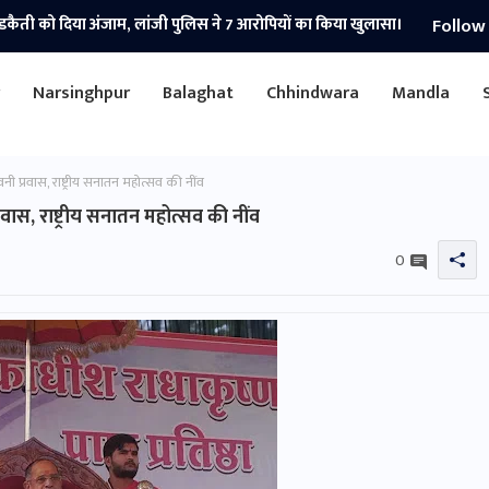
Follow
नी तहसील न्यायालय का औचक निरीक्षणतीन माह से अधिक प्रकरण लंबित
r
Narsinghpur
Balaghat
Chhindwara
Mandla
ी प्रवास, राष्ट्रीय सनातन महोत्सव की नींव
वास, राष्ट्रीय सनातन महोत्सव की नींव
0