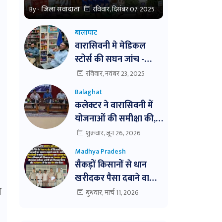
By -
जिला संवादाता
रविवार, दिसंबर 07, 2025
बालाघाट
वारासिवनी मे मेडिकल
स्टोर्स की सघन जांच -
अमुल्य मेडिकल की बिक्री
रविवार, नवंबर 23, 2025
बंद । तीन दवाईयो के नमुने
Balaghat
जांच हेतु भेजे ।
कलेक्टर ने वारासिवनी में
योजनाओं की समीक्षा की,
लापरवाही पर सख्त कार्रवाई
शुक्रवार, जून 26, 2026
के निर्देश। बैठक में
Madhya Pradesh
विभागवार समीक्षा,
सैकड़ों किसानों से धान
लापरवाही पर नोटिस और
खरीदकर पैसा दबाने वाला
निलंबन तक की कार्रवाई के
न
व्यापारी आखिरकार पुलिस
बुधवार, मार्च 11, 2026
निर्देश
के शिकंजे में!