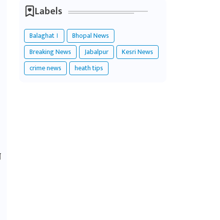
Labels
Balaghat ।
Bhopal News
Breaking News
Jabalpur
Kesri News
crime news
heath tips
ो