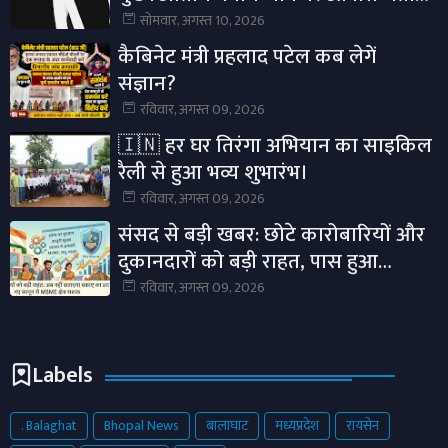
जिन्होंने युवाओं को कॉकरोच कहा था!
सोमवार, अगस्त 10, 2026
कैबिनेट मंत्री प्रहलाद पटेल कब लेगें
संज्ञान?
रविवार, अगस्त 09, 2026
🇮🇳 हर घर तिरंगा अभियान का साइकिल
रैली से हुआ भव्य शुभारंभ।
रविवार, अगस्त 09, 2026
संसद से बड़ी खबर: छोटे कारोबारियों और
दुकानदारों को बड़ी राहत, पास हुआ
MSMED (संशोधन) विधेयक 2026
रविवार, अगस्त 09, 2026
Labels
. Balaghat
Bhopal News
बालाघाट
मध्यप्रदेश
रायसेन