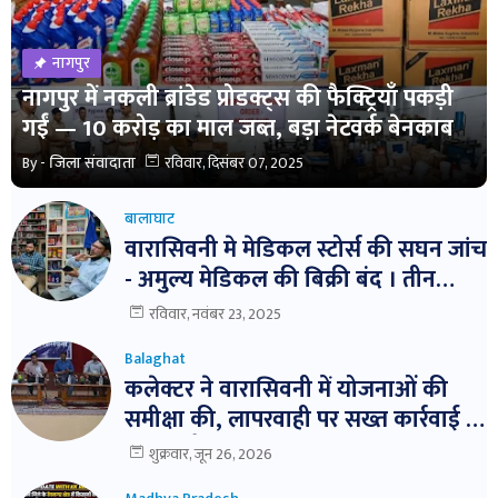
नागपुर
नागपुर में नकली ब्रांडेड प्रोडक्ट्स की फैक्ट्रियाँ पकड़ी
गईं — 10 करोड़ का माल जब्त, बड़ा नेटवर्क बेनकाब
By -
जिला संवादाता
रविवार, दिसंबर 07, 2025
बालाघाट
वारासिवनी मे मेडिकल स्टोर्स की सघन जांच
- अमुल्य मेडिकल की बिक्री बंद । तीन
दवाईयो के नमुने जांच हेतु भेजे ।
रविवार, नवंबर 23, 2025
Balaghat
कलेक्टर ने वारासिवनी में योजनाओं की
समीक्षा की, लापरवाही पर सख्त कार्रवाई के
निर्देश। बैठक में विभागवार समीक्षा,
शुक्रवार, जून 26, 2026
लापरवाही पर नोटिस और निलंबन तक की