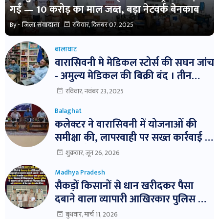
गईं — 10 करोड़ का माल जब्त, बड़ा नेटवर्क बेनकाब
By -
जिला संवादाता
रविवार, दिसंबर 07, 2025
बालाघाट
वारासिवनी मे मेडिकल स्टोर्स की सघन जांच
- अमुल्य मेडिकल की बिक्री बंद । तीन
दवाईयो के नमुने जांच हेतु भेजे ।
रविवार, नवंबर 23, 2025
Balaghat
कलेक्टर ने वारासिवनी में योजनाओं की
समीक्षा की, लापरवाही पर सख्त कार्रवाई के
निर्देश। बैठक में विभागवार समीक्षा,
शुक्रवार, जून 26, 2026
लापरवाही पर नोटिस और निलंबन तक की
Madhya Pradesh
कार्रवाई के निर्देश
सैकड़ों किसानों से धान खरीदकर पैसा
दबाने वाला व्यापारी आखिरकार पुलिस के
शिकंजे में!
बुधवार, मार्च 11, 2026