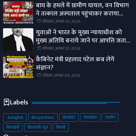
बाघ के हमले में ग्रामीण घायल, वन विभाग
ने तत्काल अस्पताल पहुंचाकर कराया
उपचारघटना के बाद क्षेत्र में बढ़ाई गई
सोमवार, अगस्त 10, 2026
निगरानी, ग्रामीणों से कोर क्षेत्र में प्रवेश नहीं
युवाओं ने भारत के मुख्य न्यायाधीश को
करने की अपील।
मुख्य अतिथि बनाये जाने पर आपत्ति जताई,
जिन्होंने युवाओं को कॉकरोच कहा था!
सोमवार, अगस्त 10, 2026
कैबिनेट मंत्री प्रहलाद पटेल कब लेगें
संज्ञान?
रविवार, अगस्त 09, 2026
Labels
. Balaghat
Bhopal News
बालाघाट
मध्यप्रदेश
रायसेन
सिलवानी
सिलवानी न्यूज़
सिवनी