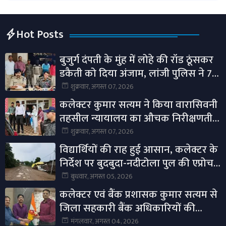
Hot Posts
बुजुर्ग दंपती के मुंह में लोहे की रॉड ठूंसकर
डकैती को दिया अंजाम, लांजी पुलिस ने 7
आरोपियों का किया खुलासा।
शुक्रवार, अगस्त 07, 2026
कलेक्टर कुमार सत्यम ने किया वारासिवनी
तहसील न्यायालय का औचक निरीक्षणतीन
माह से अधिक प्रकरण लंबित नहीं रखने के
शुक्रवार, अगस्त 07, 2026
दिए निर्देश।
विद्यार्थियों की राह हुई आसान, कलेक्टर के
निर्देश पर बुदबुदा-नदीटोला पुल की एप्रोच
रोड तैयार।
बुधवार, अगस्त 05, 2026
कलेक्टर एवं बैंक प्रशासक कुमार सत्यम से
जिला सहकारी बैंक अधिकारियों की
सौजन्य भेंट।
मंगलवार, अगस्त 04, 2026