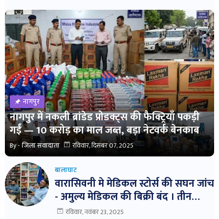
नागपुर
नागपुर में नकली ब्रांडेड प्रोडक्ट्स की फैक्ट्रियाँ पकड़ी
गईं — 10 करोड़ का माल जब्त, बड़ा नेटवर्क बेनकाब
By -
जिला संवादाता
रविवार, दिसंबर 07, 2025
बालाघाट
वारासिवनी मे मेडिकल स्टोर्स की सघन जांच
- अमुल्य मेडिकल की बिक्री बंद । तीन
दवाईयो के नमुने जांच हेतु भेजे ।
रविवार, नवंबर 23, 2025