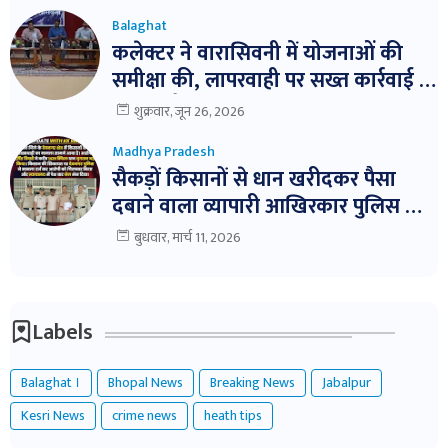
Balaghat
कलेक्टर ने वारासिवनी में योजनाओं की
समीक्षा की, लापरवाही पर सख्त कार्रवाई के
निर्देश। बैठक में विभागवार समीक्षा,
शुक्रवार, जून 26, 2026
लापरवाही पर नोटिस और निलंबन तक की
Madhya Pradesh
कार्रवाई के निर्देश
सैकड़ों किसानों से धान खरीदकर पैसा
दबाने वाला व्यापारी आखिरकार पुलिस के
शिकंजे में!
बुधवार, मार्च 11, 2026
Labels
Balaghat ।
Bhopal News
Breaking News
Jabalpur
Kesri News
crime news
heath tips