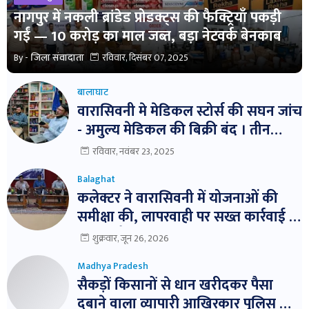
नागपुर में नकली ब्रांडेड प्रोडक्ट्स की फैक्ट्रियाँ पकड़ी
गईं — 10 करोड़ का माल जब्त, बड़ा नेटवर्क बेनकाब
By -
जिला संवादाता
रविवार, दिसंबर 07, 2025
बालाघाट
वारासिवनी मे मेडिकल स्टोर्स की सघन जांच
- अमुल्य मेडिकल की बिक्री बंद । तीन
दवाईयो के नमुने जांच हेतु भेजे ।
रविवार, नवंबर 23, 2025
Balaghat
कलेक्टर ने वारासिवनी में योजनाओं की
समीक्षा की, लापरवाही पर सख्त कार्रवाई के
निर्देश। बैठक में विभागवार समीक्षा,
शुक्रवार, जून 26, 2026
लापरवाही पर नोटिस और निलंबन तक की
Madhya Pradesh
कार्रवाई के निर्देश
सैकड़ों किसानों से धान खरीदकर पैसा
दबाने वाला व्यापारी आखिरकार पुलिस के